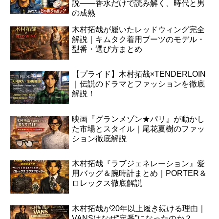
説――香水だけで読み解く、時代と男
の成熟
木村拓哉が履いたレッドウィング完全
解説｜キムタク着用ブーツのモデル・
型番・選び方まとめ
【プライド】木村拓哉×TENDERLOIN
｜伝説のドラマとファッションを徹底
解説！
映画『グランメゾン★パリ』が動かし
た市場とスタイル｜尾花夏樹のファッ
ション徹底解説
木村拓哉『ラブジェネレーション』愛
用バッグ＆腕時計まとめ｜PORTER＆
ロレックス徹底解説
木村拓哉が20年以上履き続ける理由｜
VANSはなぜ“定番”になったのか？