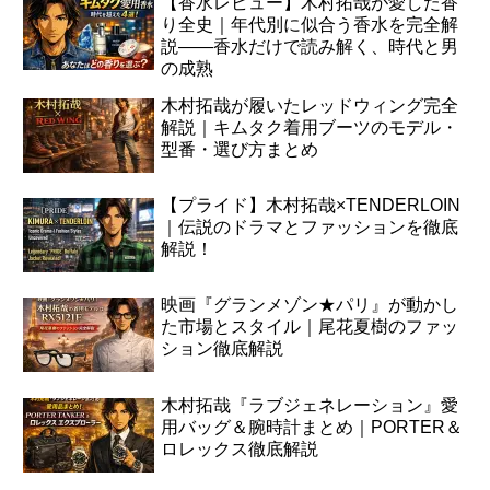
【香水レビュー】木村拓哉が愛した香
り全史｜年代別に似合う香水を完全解
説――香水だけで読み解く、時代と男
の成熟
木村拓哉が履いたレッドウィング完全
解説｜キムタク着用ブーツのモデル・
型番・選び方まとめ
【プライド】木村拓哉×TENDERLOIN
｜伝説のドラマとファッションを徹底
解説！
映画『グランメゾン★パリ』が動かし
た市場とスタイル｜尾花夏樹のファッ
ション徹底解説
木村拓哉『ラブジェネレーション』愛
用バッグ＆腕時計まとめ｜PORTER＆
ロレックス徹底解説