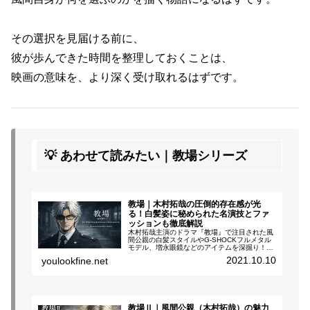
その選択を見届ける前に、
彼が歩んできた時間を整理しておくことは、
映画の意味を、より深く受け取れるはずです。
💡 あわせて読みたい｜教場シリーズ
教場｜木村拓哉の圧倒的存在感が光
る！白髪姿に秘められた名演技とファ
ッションも徹底解説
木村拓哉主演のドラマ『教場』で注目された風
間公親の白髪スタイルやG-SHOCKフルメタル
モデル、増永眼鏡などのアイテムを深掘り！ド
ラマの裏話やファッションにも注目。
2021.10.10
youlookfine.net
教場Ⅱ｜風間公親（木村拓哉）の魅力