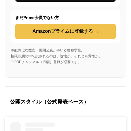
まだPrime会員でない方
Amazonプライムに登録する →
冷酷無比な教官・風間公親が率いる警察学校。
極限状態の中で試されるのは、適性か、それとも覚悟か。
※FODチャンネル（月額）登録が必要です。
公開スタイル（公式発表ベース）