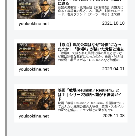
に迫る
白髪の鬼教官・風間公親（木村拓哉）の魅力に
迫る！教場Ⅱの見どころ、裏話、剣道のエピソ
ード、着用ブランド（スーツ・時計）まで徹底
解説。キムタクファン必見！
2021.10.10
youlookfine.net
【原点】風間公親はなぜ“冷徹”になっ
たのか｜『教場0』が描いた覚悟と過去
『教場0』で描かれた風間公親の原点とは？な
ぜ彼は冷徹な教官になったのか。過去・利き目
の秘密・着用メガネ・G-SHOCKなど装備の意
味まで徹底解説。映画版前の予習にも。
2023.04.01
youlookfine.net
映画『教場 Reunion／Requiem』と
は？｜シリーズ完結へ繋がる復習ガイ
ド
映画『教場 Reunion／Requiem』公開前に知っ
ておきたい風間公親の人物像・装備・スタイル
の変化を解説。ドラマ版との繋がりやG-
SHOCK、増永眼鏡などの象徴的アイテムから
2025.11.08
youlookfine.net
読み解く“最後の授業”の意味とは。